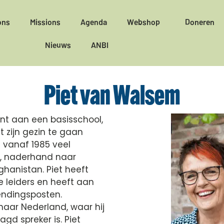
ons
Missions
Agenda
Webshop
Doneren
Nieuws
ANBI
Piet van Walsem
nt aan een basisschool,
zijn gezin te gaan
t vanaf 1985 veel
a, naderhand naar
ghanistan. Piet heeft
e leiders en heeft aan
endingsposten.
naar Nederland, waar hij
gd spreker is. Piet