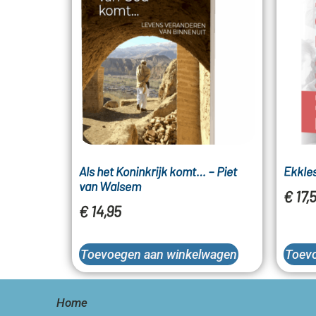
Als het Koninkrijk komt… – Piet
Ekkles
van Walsem
€
17,
€
14,95
Toevoegen aan winkelwagen
Toev
Home