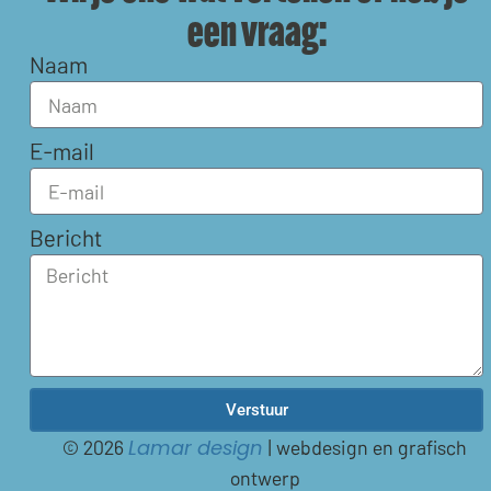
een vraag:
Naam
E-mail
Bericht
Verstuur
© 2026
| webdesign en grafisch
Lamar design
ontwerp