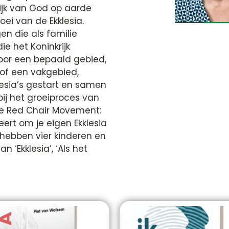
ijk van God op aarde
oei van de Ekklesia.
n die als familie
 het Koninkrijk
voor een bepaald gebied,
of een vakgebied,
kklesia’s gestart en samen
bij het groeiproces van
de Red Chair Movement:
ert om je eigen Ekklesia
a hebben vier kinderen en
n ‘Ekklesia’, ‘Als het