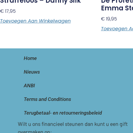
Straffeloos – Danny Silk
De Profet
Emma St
€
17,95
€
19,95
Toevoegen Aan Winkelwagen
Toevoegen A
Home
Nieuws
ANBI
Terms and Conditions
Terugbetaal- en retourneringsbeleid
Wilt u ons financieel steunen dan kunt u een gift
overmaken op: