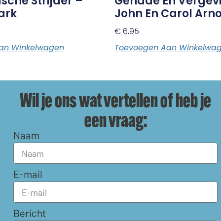
ische Strijder –
Genade En Vergev
ark
John En Carol Arno
€
6,95
an Winkelwagen
Toevoegen Aan Winkelwa
Wil je ons wat vertellen of heb je
een vraag:
Naam
E-mail
Bericht