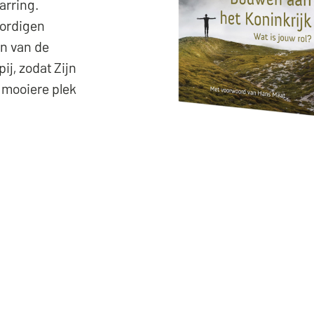
arring.
ordigen
én van de
j, zodat Zijn
 mooiere plek