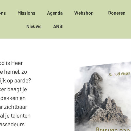
ons
Missions
Agenda
Webshop
Doneren
Nieuws
ANBI
d is Heer
de hemel, zo
ijk op aarde?
ser daagt je
ntdekken en
ar zichtbaar
l je talenten
bassadeurs