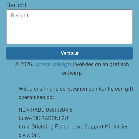
Bericht
Verstuur
© 2026
| webdesign en grafisch
Lamar design
ontwerp
Wilt u ons financieel steunen dan kunt u een gift
overmaken op:
NL14 RABO 0381930416
Euro-BIC RABONL2U
t.n.v. Stichting Fatherheart Support Ministries
o.v.v. Gift