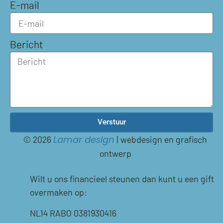
E-mail
Bericht
Verstuur
© 2026
| webdesign en grafisch
Lamar design
ontwerp
Wilt u ons financieel steunen dan kunt u een gift
overmaken op:
NL14 RABO 0381930416