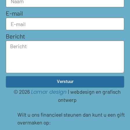
E-mail
Bericht
Verstuur
© 2026
| webdesign en grafisch
Lamar design
ontwerp
Wilt u ons financieel steunen dan kunt u een gift
overmaken op: