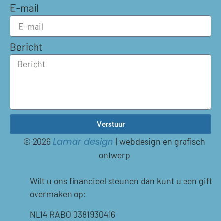
E-mail
Bericht
Verstuur
© 2026
| webdesign en grafisch
Lamar design
ontwerp
Wilt u ons financieel steunen dan kunt u een gift
overmaken op:
NL14 RABO 0381930416