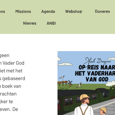
ons
Missions
Agenda
Webshop
Doneren
Nieuws
ANBI
 geen
m Vader God
iet met het
is gebaseerd
te boek van
rachten
ker te
leven. De