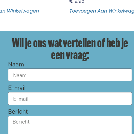
€
9,95
an Winkelwagen
Toevoegen Aan Winkelwa
Wil je ons wat vertellen of heb je
een vraag:
Naam
E-mail
Bericht