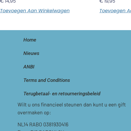
€
14,95
€
19,95
Toevoegen Aan Winkelwagen
Toevoegen A
Home
Nieuws
ANBI
Terms and Conditions
Terugbetaal- en retourneringsbeleid
Wilt u ons financieel steunen dan kunt u een gift
overmaken op:
NL14 RABO 0381930416